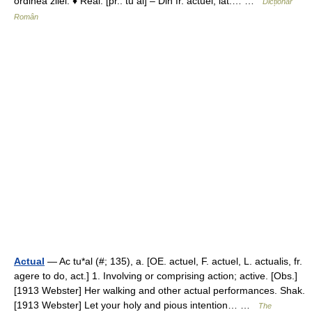
ordinea zilei. ♦ Real. [pr.: tu al] – Din fr. actuel, lat.… …
Dicționar
Român
Actual
— Ac tu*al (#; 135), a. [OE. actuel, F. actuel, L. actualis, fr.
agere to do, act.] 1. Involving or comprising action; active. [Obs.]
[1913 Webster] Her walking and other actual performances. Shak.
[1913 Webster] Let your holy and pious intention… …
The