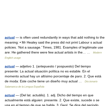
actual
— is often used redundantly in ways that add nothing to the
meaning: • Mr Healey said the press did not print Labour s actual
policies. ‘Not a sausage.’ Times, 1981. Examples of legitimate use
are: He gathered there were few actual artists in the… …
Modern
English usage
actual
— adjetivo 1. (antepuesto / pospuesto) Del tiempo
presente: La actual situación política no es estable. En el
momento actual hay un altísimo porcentaje de paro. 2. Que está
de moda: Este coche tiene un diseño muy actual …
Diccionario
Salamanca de la Lengua Española
actual
— (Del lat. actuālis). 1. adj. Dicho del tiempo en que
actualmente está alguien: presente. 2. Que existe, sucede o se
usa en el tiempo de que se habla. 3. Geol. Se dice del período