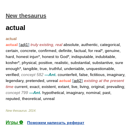
New thesaurus
actual
actual
actual
[
adj1
]
truly existing, real
absolute, authentic, categorical,
certain, concrete, confirmed, definite, factual, for real*, genuine,
hard, honest injun*, honest to God*, indisputable, indubitable,
kosher*, physical, positive, realistic, substantial, substantive, sure
enough*, tangible, true, truthful, undeniable, unquestionable,
verified;
concept 582
—Ant.
counterfeit, false, fictitious, imaginary,
legendary, pretended, unreal
actual
[
adj2
]
existing at the present
time
current, exact, existent, extant, live, living, original, prevailing;
concept 799
—Ant.
hypothetical, imaginary, nominal, past,
reputed, theoretical, unreal
New thesaurus
.
2014
.
Игры ⚽
Поможем написать реферат