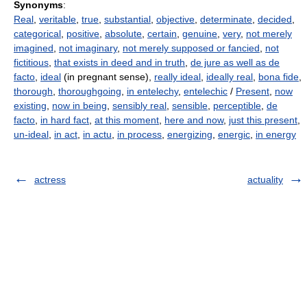
Synonyms
:
Real
,
veritable
,
true
,
substantial
,
objective
,
determinate
,
decided
,
categorical
,
positive
,
absolute
,
certain
,
genuine
,
very
,
not merely
imagined
,
not imaginary
,
not merely supposed or fancied
,
not
fictitious
,
that exists in deed and in truth
,
de jure as well as de
facto
,
ideal
(in pregnant sense),
really ideal
,
ideally real
,
bona fide
,
thorough
,
thoroughgoing
,
in entelechy
,
entelechic
/
Present
,
now
existing
,
now in being
,
sensibly real
,
sensible
,
perceptible
,
de
facto
,
in hard fact
,
at this moment
,
here and now
,
just this present
,
un-ideal
,
in act
,
in actu
,
in process
,
energizing
,
energic
,
in energy
actress
actuality