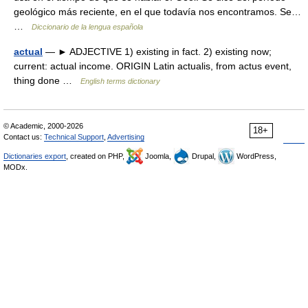
geológico más reciente, en el que todavía nos encontramos. Se…
…
Diccionario de la lengua española
actual
— ► ADJECTIVE 1) existing in fact. 2) existing now;
current: actual income. ORIGIN Latin actualis, from actus event,
thing done …
English terms dictionary
© Academic, 2000-2026
18+
Contact us:
Technical Support
,
Advertising
Dictionaries export
, created on PHP,
Joomla,
Drupal,
WordPress,
MODx.