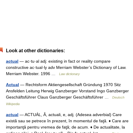
Look at other dictionaries:
actual
— ac·tu·al adj: existing in fact or reality compare
constructive ac·tual·ly adv Merriam Webster’s Dictionary of Law.
Merriam Webster. 1996 …
Law dictionary
Actual
— Rechtsform Aktiengesellschaft Gründung 1970 Sitz
Ansfelden Leitung Herwig Ganzberger Vorstand Ingo Ganzberger
Geschäftsführer Claus Ganzberger Geschäftsführer …
Deutsch
Wikipedia
actual
— ACTUÁL, Ă, actuali, e, adj. (Adesea adverbial) Care
există sau se petrece în prezent, în momentul de faţă. ♦ Care are
importanţă pentru vremea de faţă; de acum. ♦ De actualitate, la